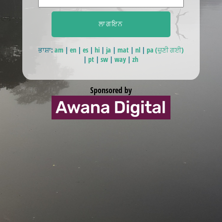
ਭਾਸ਼ਾ:
am
|
en
|
es
|
hi
|
ja
|
mat
|
nl
|
pa (ਚੁਣੀ ਗਈ)
|
pt
|
sw
|
way
|
zh
Sponsored by